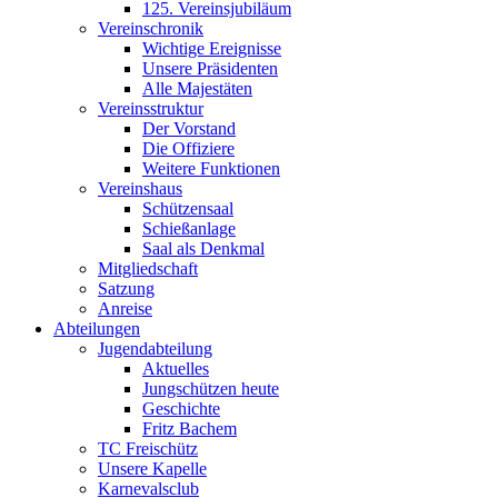
125. Vereinsjubiläum
Vereinschronik
Wichtige Ereignisse
Unsere Präsidenten
Alle Majestäten
Vereinsstruktur
Der Vorstand
Die Offiziere
Weitere Funktionen
Vereinshaus
Schützensaal
Schießanlage
Saal als Denkmal
Mitgliedschaft
Satzung
Anreise
Abteilungen
Jugendabteilung
Aktuelles
Jungschützen heute
Geschichte
Fritz Bachem
TC Freischütz
Unsere Kapelle
Karnevalsclub