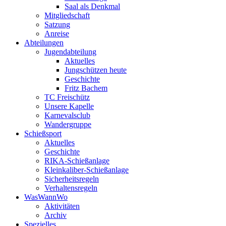
Saal als Denkmal
Mitgliedschaft
Satzung
Anreise
Abteilungen
Jugendabteilung
Aktuelles
Jungschützen heute
Geschichte
Fritz Bachem
TC Freischütz
Unsere Kapelle
Karnevalsclub
Wandergruppe
Schießsport
Aktuelles
Geschichte
RIKA-Schießanlage
Kleinkaliber-Schießanlage
Sicherheitsregeln
Verhaltensregeln
WasWannWo
Aktivitäten
Archiv
Spezielles