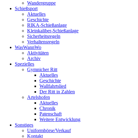
Wandergruppe
Schießsport
Aktuelles
Geschichte
RIKA-Schießanlage
Kleinkaliber-Schießanlage
Sicherheitsregeln
Verhaltensregeln
WasWannWo
Aktivitäten
Archiv
Spezielles
Gymnicher Ritt
Aktuelles
Geschichte
Wallfahrtslied
Der Ritt in Zahlen
Artelshofen
Aktuelles
Chronik
Patenschaft
Weitere Entwicklung
Sonstiges
Uniformbörse/Verkauf
Kontakt