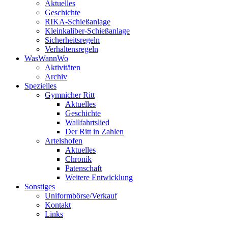
Aktuelles
Geschichte
RIKA-Schießanlage
Kleinkaliber-Schießanlage
Sicherheitsregeln
Verhaltensregeln
WasWannWo
Aktivitäten
Archiv
Spezielles
Gymnicher Ritt
Aktuelles
Geschichte
Wallfahrtslied
Der Ritt in Zahlen
Artelshofen
Aktuelles
Chronik
Patenschaft
Weitere Entwicklung
Sonstiges
Uniformbörse/Verkauf
Kontakt
Links