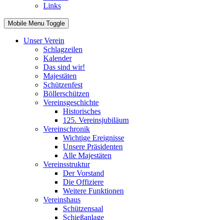
Links
Mobile Menu Toggle
Unser Verein
Schlagzeilen
Kalender
Das sind wir!
Majestäten
Schützenfest
Böllerschützen
Vereinsgeschichte
Historisches
125. Vereinsjubiläum
Vereinschronik
Wichtige Ereignisse
Unsere Präsidenten
Alle Majestäten
Vereinsstruktur
Der Vorstand
Die Offiziere
Weitere Funktionen
Vereinshaus
Schützensaal
Schießanlage