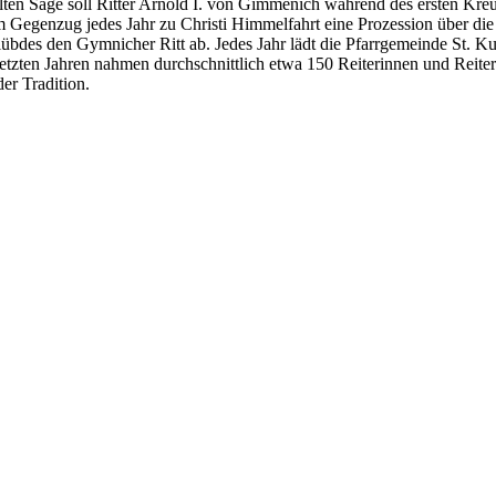
lten Sage soll Ritter Arnold I. von Gimmenich während des ersten Kreu
h im Gegenzug jedes Jahr zu Christi Himmelfahrt eine Prozession über d
lübdes den Gymnicher Ritt ab. Jedes Jahr lädt die Pfarrgemeinde St. K
tzten Jahren nahmen durchschnittlich etwa 150 Reiterinnen und Reiter 
r Tradition.