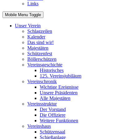
Links
Mobile Menu Toggle
Unser Verein
Schlagzeilen
Kalender
Das sind wir!
Majestäten
Schützenfest
Böllerschützen
Vereinsgeschichte
Historisches
125. Vereinsjubiläum
Vereinschronik
Wichtige Ereignisse
Unsere Präsidenten
Alle Majestäten
Vereinsstruktur
Der Vorstand
Die Offiziere
Weitere Funktionen
Vereinshaus
Schützensaal
Schießanlage