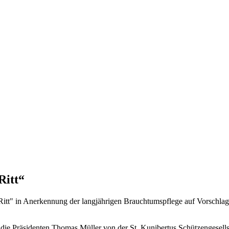
Ritt“
tt" in Anerkennung der langjährigen Brauchtumspflege auf Vorschlag 
ie Präsidenten Thomas Müller von der St. Kunibertus Schützengesells