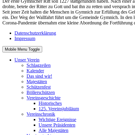
Der erste Gymnicher Ritt soll 1227 stattgefunden haben. Nach einer a
drohte, betete der Ritter zu Gott und bat ihn zu retten und versprac
Seit jener Zeit halten die Menschen in Gymnich zur Erfüllung des Ge
ein. Der Weg der Wallfahrt führt um die Gemeinde Gymnich. In den le
Corona-Pandemie übernahm eine kleine Abordnung die Fortführung de
Datenschutzerklärung
Impressum
Mobile Menu Toggle
Unser Verein
Schlagzeilen
Kalender
Das sind wir!
Majestäten
Schützenfest
Böllerschützen
Vereinsgeschichte
Historisches
125. Vereinsjubiläum
Vereinschronik
Wichtige Ereignisse
Unsere Präsidenten
Alle Majestäten