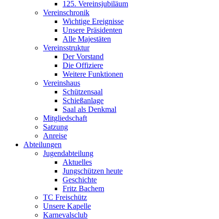
125. Vereinsjubiläum
Vereinschronik
Wichtige Ereignisse
Unsere Präsidenten
Alle Majestäten
Vereinsstruktur
Der Vorstand
Die Offiziere
Weitere Funktionen
Vereinshaus
Schützensaal
Schießanlage
Saal als Denkmal
Mitgliedschaft
Satzung
Anreise
Abteilungen
Jugendabteilung
Aktuelles
Jungschützen heute
Geschichte
Fritz Bachem
TC Freischütz
Unsere Kapelle
Karnevalsclub