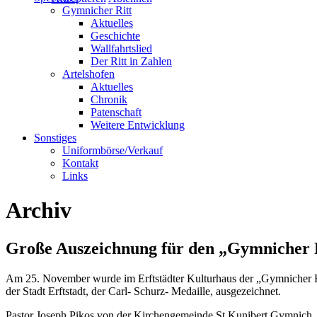
Gymnicher Ritt
Aktuelles
Geschichte
Wallfahrtslied
Der Ritt in Zahlen
Artelshofen
Aktuelles
Chronik
Patenschaft
Weitere Entwicklung
Sonstiges
Uniformbörse/Verkauf
Kontakt
Links
Archiv
Große Auszeichnung für den „Gymnicher 
Am 25. November wurde im Erftstädter Kulturhaus der „Gymnicher Ri
der Stadt Erftstadt, der Carl- Schurz- Medaille, ausgezeichnet.
Pastor Joseph Pikos von der Kirchengemeinde St Kunibert Gymnich, d