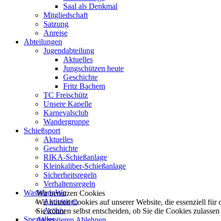
Saal als Denkmal
Mitgliedschaft
Satzung
Anreise
Abteilungen
Jugendabteilung
Aktuelles
Jungschützen heute
Geschichte
Fritz Bachem
TC Freischütz
Unsere Kapelle
Karnevalsclub
Wandergruppe
Schießsport
Aktuelles
Geschichte
RIKA-Schießanlage
Kleinkaliber-Schießanlage
Sicherheitsregeln
Verhaltensregeln
WasWannWo
Wir benutzen Cookies
Aktivitäten
Wir nutzen Cookies auf unserer Website, die essenziell für d
Archiv
Sie können selbst entscheiden, ob Sie die Cookies zulassen
Spezielles
Akzeptieren
Ablehnen