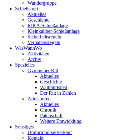
Wandergruppe
Schießsport
Aktuelles
Geschichte
RIKA-Schießanlage
Kleinkaliber-Schießanlage
Sicherheitsregeln
Verhaltensregeln
WasWannWo
Aktivitäten
Archiv
Spezielles
Gymnicher Ritt
Aktuelles
Geschichte
Wallfahrtslied
Der Ritt in Zahlen
Artelshofen
Aktuelles
Chronik
Patenschaft
Weitere Entwicklung
Sonstiges
Uniformbörse/Verkauf
Kontakt