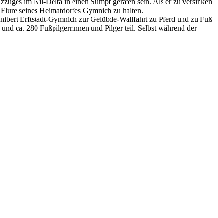
zzuges im Nil-Delta in einen Sumpf geraten sein. Als er zu versinken
ie Flure seines Heimatdorfes Gymnich zu halten.
unibert Erftstadt-Gymnich zur Gelübde-Wallfahrt zu Pferd und zu Fuß
und ca. 280 Fußpilgerrinnen und Pilger teil. Selbst während der