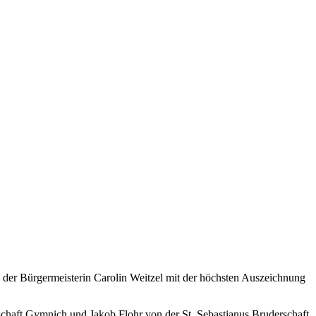
der Bürgermeisterin Carolin Weitzel mit der höchsten Auszeichnung
chaft Gymnich und Jakob Flohr von der St. Sebastianus Bruderschaft