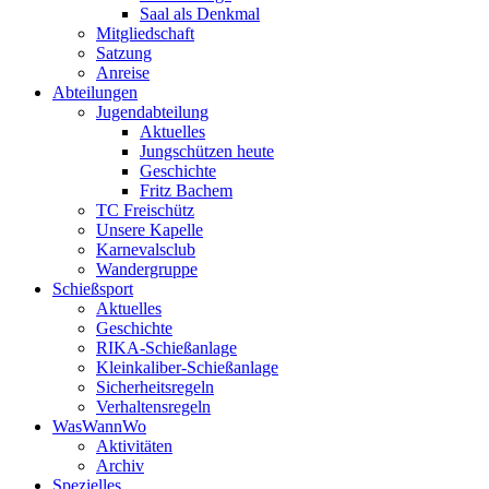
Saal als Denkmal
Mitgliedschaft
Satzung
Anreise
Abteilungen
Jugendabteilung
Aktuelles
Jungschützen heute
Geschichte
Fritz Bachem
TC Freischütz
Unsere Kapelle
Karnevalsclub
Wandergruppe
Schießsport
Aktuelles
Geschichte
RIKA-Schießanlage
Kleinkaliber-Schießanlage
Sicherheitsregeln
Verhaltensregeln
WasWannWo
Aktivitäten
Archiv
Spezielles