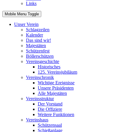
Links
Mobile Menu Toggle
Unser Verein
Schlagzeilen
Kalender
Das sind wir!
Majestäten
Schützenfest
Böllerschützen
Vereinsgeschichte
Historisches
125. Vereinsjubiläum
Vereinschronik
Wichtige Ereignisse
Unsere Präsidenten
Alle Majestäten
Vereinsstruktur
Der Vorstand
Die Offiziere
Weitere Funktionen
Vereinshaus
Schützensaal
Schießanlage