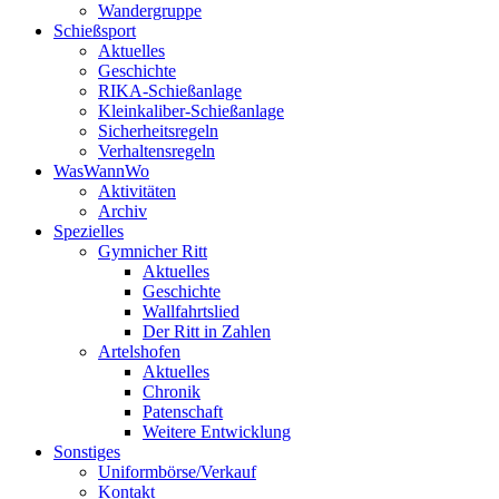
Wandergruppe
Schießsport
Aktuelles
Geschichte
RIKA-Schießanlage
Kleinkaliber-Schießanlage
Sicherheitsregeln
Verhaltensregeln
WasWannWo
Aktivitäten
Archiv
Spezielles
Gymnicher Ritt
Aktuelles
Geschichte
Wallfahrtslied
Der Ritt in Zahlen
Artelshofen
Aktuelles
Chronik
Patenschaft
Weitere Entwicklung
Sonstiges
Uniformbörse/Verkauf
Kontakt