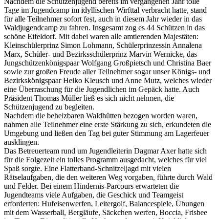
Nachdem die Schützenjugend bereits im vergangenen Jahr tolle
Tage im Jugendcamp im idyllischen Wirfttal verbracht hatte, stand
für alle Teilnehmer sofort fest, auch in diesem Jahr wieder in das
Waldjugendcamp zu fahren. Insgesamt zog es 44 Schützen in das
schöne Eifeldorf. Mit dabei waren alle amtierenden Majestäten:
Kleinschülerprinz Simon Lohmann, Schülerprinzessin Annalena
Marx, Schüler- und Bezirksschülerprinz Marvin Wernicke, das
Jungschützenkönigspaar Wolfgang Großpietsch und Christina Baer
sowie zur großen Freude aller Teilnehmer sogar unser Königs- und
Bezirkskönigspaar Heiko Kleusch und Anne Mutz, welches wieder
eine Überraschung für die Jugendlichen im Gepäck hatte. Auch
Präsident Thomas Müller ließ es sich nicht nehmen, die
Schützenjugend zu begleiten.
Nachdem die beheizbaren Waldhütten bezogen worden waren,
nahmen alle Teilnehmer eine erste Stärkung zu sich, erkundeten die
Umgebung und ließen den Tag bei guter Stimmung am Lagerfeuer
ausklingen.
Das Betreuerteam rund um Jugendleiterin Dagmar Axer hatte sich
für die Folgezeit ein tolles Programm ausgedacht, welches für viel
Spaß sorgte. Eine Flatterband-Schnitzeljagd mit vielen
Rätselaufgaben, die den weiteren Weg vorgaben, führte durch Wald
und Felder. Bei einem Hindernis-Parcours erwarteten die
Jugendteams viele Aufgaben, die Geschick und Teamgeist
erforderten: Hufeisenwerfen, Leitergolf, Balancespiele, Übungen
mit dem Wasserball, Bergläufe, Säckchen werfen, Boccia, Frisbee