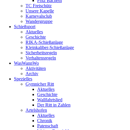
Fritz Bachem
TC Freischütz
Unsere Kapelle
Karnevalsclub
Wandergruppe
Schießsport
Aktuelles
Geschichte
RIKA-Schießanlage
Kleinkaliber-Schießanlage
Sicherheitsregeln
Verhaltensregeln
WasWannWo
Aktivitäten
Archiv
Spezielles
Gymnicher Ritt
Aktuelles
Geschichte
Wallfahrtslied
Der Ritt in Zahlen
Artelshofen
Aktuelles
Chronik
Patenschaft