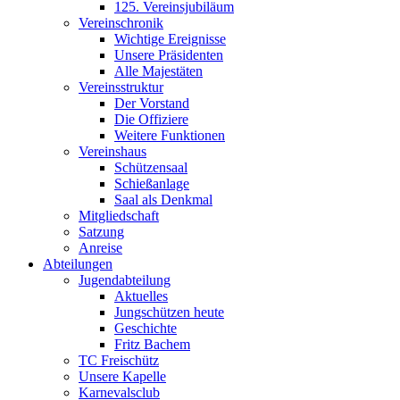
125. Vereinsjubiläum
Vereinschronik
Wichtige Ereignisse
Unsere Präsidenten
Alle Majestäten
Vereinsstruktur
Der Vorstand
Die Offiziere
Weitere Funktionen
Vereinshaus
Schützensaal
Schießanlage
Saal als Denkmal
Mitgliedschaft
Satzung
Anreise
Abteilungen
Jugendabteilung
Aktuelles
Jungschützen heute
Geschichte
Fritz Bachem
TC Freischütz
Unsere Kapelle
Karnevalsclub