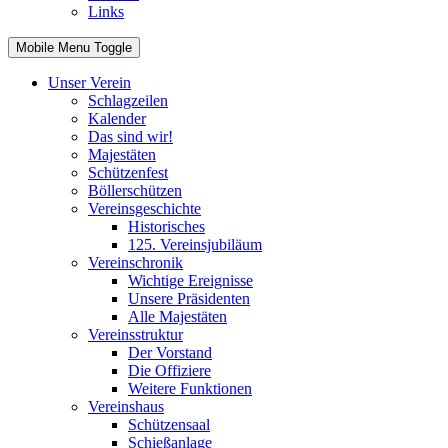
Links
Mobile Menu Toggle
Unser Verein
Schlagzeilen
Kalender
Das sind wir!
Majestäten
Schützenfest
Böllerschützen
Vereinsgeschichte
Historisches
125. Vereinsjubiläum
Vereinschronik
Wichtige Ereignisse
Unsere Präsidenten
Alle Majestäten
Vereinsstruktur
Der Vorstand
Die Offiziere
Weitere Funktionen
Vereinshaus
Schützensaal
Schießanlage