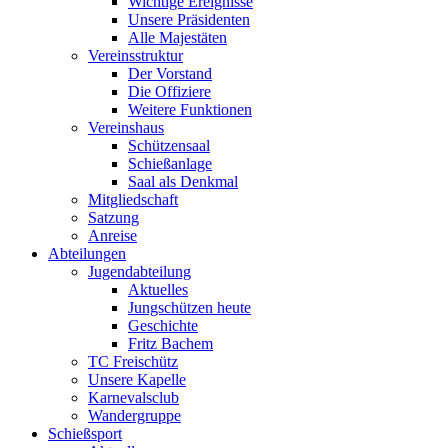
Wichtige Ereignisse
Unsere Präsidenten
Alle Majestäten
Vereinsstruktur
Der Vorstand
Die Offiziere
Weitere Funktionen
Vereinshaus
Schützensaal
Schießanlage
Saal als Denkmal
Mitgliedschaft
Satzung
Anreise
Abteilungen
Jugendabteilung
Aktuelles
Jungschützen heute
Geschichte
Fritz Bachem
TC Freischütz
Unsere Kapelle
Karnevalsclub
Wandergruppe
Schießsport