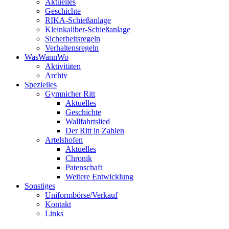
Aktuelles
Geschichte
RIKA-Schießanlage
Kleinkaliber-Schießanlage
Sicherheitsregeln
Verhaltensregeln
WasWannWo
Aktivitäten
Archiv
Spezielles
Gymnicher Ritt
Aktuelles
Geschichte
Wallfahrtslied
Der Ritt in Zahlen
Artelshofen
Aktuelles
Chronik
Patenschaft
Weitere Entwicklung
Sonstiges
Uniformbörse/Verkauf
Kontakt
Links