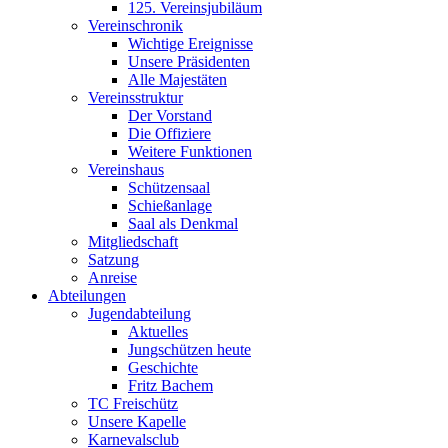
125. Vereinsjubiläum
Vereinschronik
Wichtige Ereignisse
Unsere Präsidenten
Alle Majestäten
Vereinsstruktur
Der Vorstand
Die Offiziere
Weitere Funktionen
Vereinshaus
Schützensaal
Schießanlage
Saal als Denkmal
Mitgliedschaft
Satzung
Anreise
Abteilungen
Jugendabteilung
Aktuelles
Jungschützen heute
Geschichte
Fritz Bachem
TC Freischütz
Unsere Kapelle
Karnevalsclub