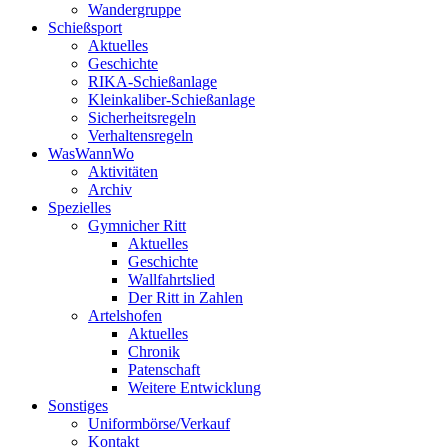
Wandergruppe
Schießsport
Aktuelles
Geschichte
RIKA-Schießanlage
Kleinkaliber-Schießanlage
Sicherheitsregeln
Verhaltensregeln
WasWannWo
Aktivitäten
Archiv
Spezielles
Gymnicher Ritt
Aktuelles
Geschichte
Wallfahrtslied
Der Ritt in Zahlen
Artelshofen
Aktuelles
Chronik
Patenschaft
Weitere Entwicklung
Sonstiges
Uniformbörse/Verkauf
Kontakt