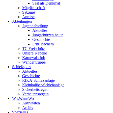
Saal als Denkmal
Mitgliedschaft
Satzung
Anreise
Abteilungen
Jugendabteilung
Aktuelles
Jungschützen heute
Geschichte
Fritz Bachem
TC Freischütz
Unsere Kapelle
Karnevalsclub
Wandergruppe
Schießsport
Aktuelles
Geschichte
RIKA-Schießanlage
Kleinkaliber-Schießanlage
Sicherheitsregeln
Verhaltensregeln
WasWannWo
Aktivitäten
Archiv
Spezielles