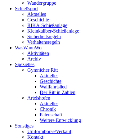
Wandergruppe
Schießsport
Aktuelles
Geschichte
RIKA-Schießanlage
Kleinkaliber-Schießanlage
Sicherheitsregeln
Verhaltensregeln
WasWannWo
Aktivitäten
Archiv
Spezielles
Gymnicher Ritt
Aktuelles
Geschichte
Wallfahrtslied
Der Ritt in Zahlen
Artelshofen
Aktuelles
Chronik
Patenschaft
Weitere Entwicklung
Sonstiges
Uniformbörse/Verkauf
Kontakt