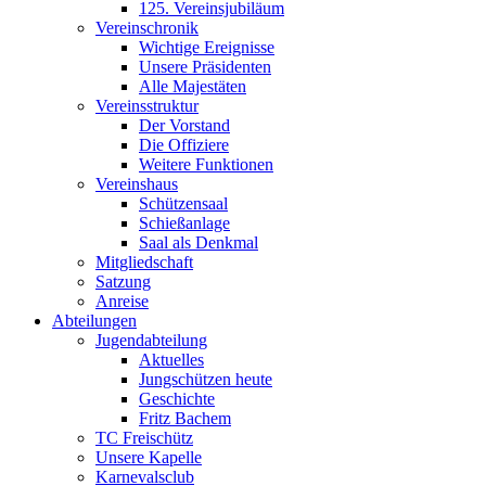
125. Vereinsjubiläum
Vereinschronik
Wichtige Ereignisse
Unsere Präsidenten
Alle Majestäten
Vereinsstruktur
Der Vorstand
Die Offiziere
Weitere Funktionen
Vereinshaus
Schützensaal
Schießanlage
Saal als Denkmal
Mitgliedschaft
Satzung
Anreise
Abteilungen
Jugendabteilung
Aktuelles
Jungschützen heute
Geschichte
Fritz Bachem
TC Freischütz
Unsere Kapelle
Karnevalsclub