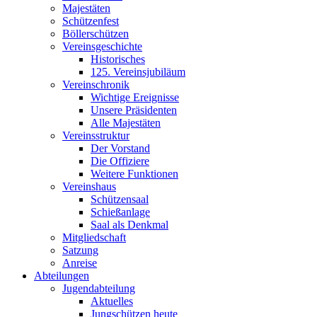
Majestäten
Schützenfest
Böllerschützen
Vereinsgeschichte
Historisches
125. Vereinsjubiläum
Vereinschronik
Wichtige Ereignisse
Unsere Präsidenten
Alle Majestäten
Vereinsstruktur
Der Vorstand
Die Offiziere
Weitere Funktionen
Vereinshaus
Schützensaal
Schießanlage
Saal als Denkmal
Mitgliedschaft
Satzung
Anreise
Abteilungen
Jugendabteilung
Aktuelles
Jungschützen heute