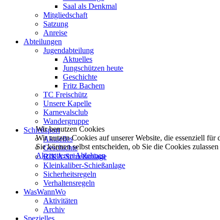
Saal als Denkmal
Mitgliedschaft
Satzung
Anreise
Abteilungen
Jugendabteilung
Aktuelles
Jungschützen heute
Geschichte
Fritz Bachem
TC Freischütz
Unsere Kapelle
Karnevalsclub
Wandergruppe
Wir benutzen Cookies
Schießsport
Wir nutzen Cookies auf unserer Website, die essenziell für d
Aktuelles
Sie können selbst entscheiden, ob Sie die Cookies zulassen
Geschichte
Akzeptieren
Ablehnen
RIKA-Schießanlage
Kleinkaliber-Schießanlage
Sicherheitsregeln
Verhaltensregeln
WasWannWo
Aktivitäten
Archiv
Spezielles