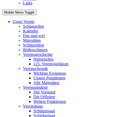
Links
Mobile Menu Toggle
Unser Verein
Schlagzeilen
Kalender
Das sind wir!
Majestäten
Schützenfest
Böllerschützen
Vereinsgeschichte
Historisches
125. Vereinsjubiläum
Vereinschronik
Wichtige Ereignisse
Unsere Präsidenten
Alle Majestäten
Vereinsstruktur
Der Vorstand
Die Offiziere
Weitere Funktionen
Vereinshaus
Schützensaal
Schießanlage