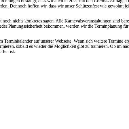
ürchtungen bestätigt, dass wir auch in 2021 mit den Corona- Auflagen
en. Dennoch hoffen wir, dass wir unser Schützenfest wie gewohnt fe
noch nichts konkretes sagen. Alle Karnevalsveranstaltungen sind berei
ieder Planungssicherheit bekommen, werden wir die Terminplanung für d
 im Terminkalender auf unserer Webseite. Wenn sich weitere Termine er
mieren, sobald es wieder die Möglichkeit gibt zu trainieren. Ob im näch
fen ist.