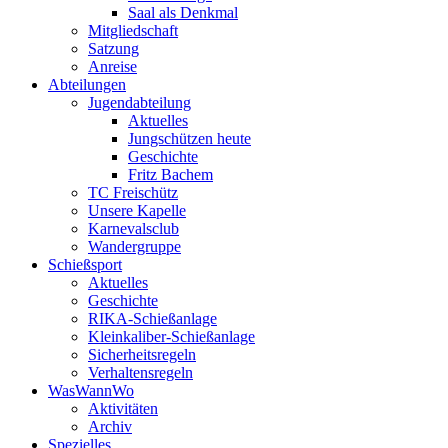
Saal als Denkmal
Mitgliedschaft
Satzung
Anreise
Abteilungen
Jugendabteilung
Aktuelles
Jungschützen heute
Geschichte
Fritz Bachem
TC Freischütz
Unsere Kapelle
Karnevalsclub
Wandergruppe
Schießsport
Aktuelles
Geschichte
RIKA-Schießanlage
Kleinkaliber-Schießanlage
Sicherheitsregeln
Verhaltensregeln
WasWannWo
Aktivitäten
Archiv
Spezielles