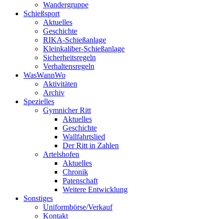
Wandergruppe
Schießsport
Aktuelles
Geschichte
RIKA-Schießanlage
Kleinkaliber-Schießanlage
Sicherheitsregeln
Verhaltensregeln
WasWannWo
Aktivitäten
Archiv
Spezielles
Gymnicher Ritt
Aktuelles
Geschichte
Wallfahrtslied
Der Ritt in Zahlen
Artelshofen
Aktuelles
Chronik
Patenschaft
Weitere Entwicklung
Sonstiges
Uniformbörse/Verkauf
Kontakt