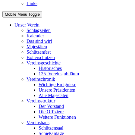
Links
Mobile Menu Toggle
Unser Verein
Schlagzeilen
Kalender
Das sind wir!
Majestäten
Schützenfest
Böllerschützen
Vereinsgeschichte
Historisches
125. Vereinsjubiläum
Vereinschronik
Wichtige Ereignisse
Unsere Präsidenten
Alle Majestäten
Vereinsstruktur
Der Vorstand
Die Offiziere
Weitere Funktionen
Vereinshaus
Schützensaal
Schießanlage