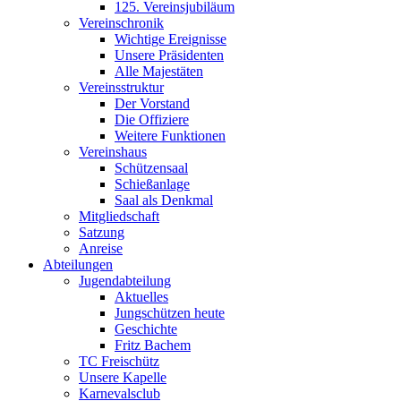
125. Vereinsjubiläum
Vereinschronik
Wichtige Ereignisse
Unsere Präsidenten
Alle Majestäten
Vereinsstruktur
Der Vorstand
Die Offiziere
Weitere Funktionen
Vereinshaus
Schützensaal
Schießanlage
Saal als Denkmal
Mitgliedschaft
Satzung
Anreise
Abteilungen
Jugendabteilung
Aktuelles
Jungschützen heute
Geschichte
Fritz Bachem
TC Freischütz
Unsere Kapelle
Karnevalsclub