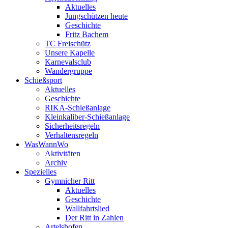
Aktuelles
Jungschützen heute
Geschichte
Fritz Bachem
TC Freischütz
Unsere Kapelle
Karnevalsclub
Wandergruppe
Schießsport
Aktuelles
Geschichte
RIKA-Schießanlage
Kleinkaliber-Schießanlage
Sicherheitsregeln
Verhaltensregeln
WasWannWo
Aktivitäten
Archiv
Spezielles
Gymnicher Ritt
Aktuelles
Geschichte
Wallfahrtslied
Der Ritt in Zahlen
Artelshofen