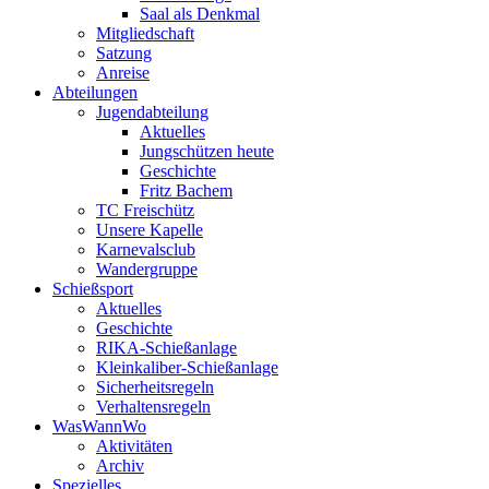
Saal als Denkmal
Mitgliedschaft
Satzung
Anreise
Abteilungen
Jugendabteilung
Aktuelles
Jungschützen heute
Geschichte
Fritz Bachem
TC Freischütz
Unsere Kapelle
Karnevalsclub
Wandergruppe
Schießsport
Aktuelles
Geschichte
RIKA-Schießanlage
Kleinkaliber-Schießanlage
Sicherheitsregeln
Verhaltensregeln
WasWannWo
Aktivitäten
Archiv
Spezielles