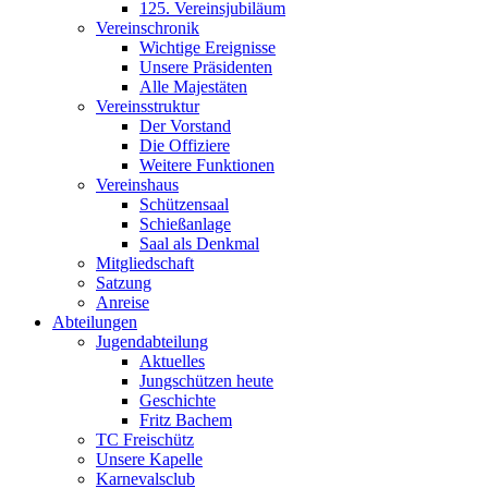
125. Vereinsjubiläum
Vereinschronik
Wichtige Ereignisse
Unsere Präsidenten
Alle Majestäten
Vereinsstruktur
Der Vorstand
Die Offiziere
Weitere Funktionen
Vereinshaus
Schützensaal
Schießanlage
Saal als Denkmal
Mitgliedschaft
Satzung
Anreise
Abteilungen
Jugendabteilung
Aktuelles
Jungschützen heute
Geschichte
Fritz Bachem
TC Freischütz
Unsere Kapelle
Karnevalsclub