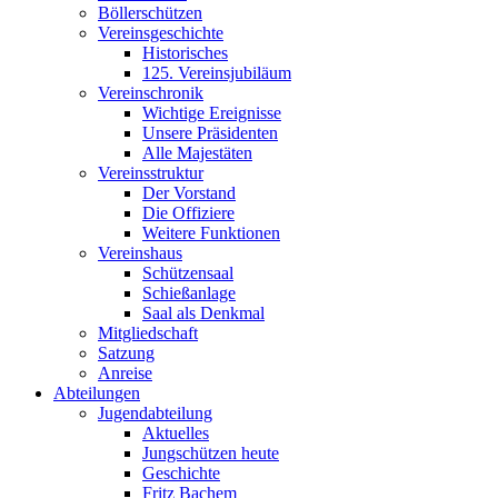
Böllerschützen
Vereinsgeschichte
Historisches
125. Vereinsjubiläum
Vereinschronik
Wichtige Ereignisse
Unsere Präsidenten
Alle Majestäten
Vereinsstruktur
Der Vorstand
Die Offiziere
Weitere Funktionen
Vereinshaus
Schützensaal
Schießanlage
Saal als Denkmal
Mitgliedschaft
Satzung
Anreise
Abteilungen
Jugendabteilung
Aktuelles
Jungschützen heute
Geschichte
Fritz Bachem