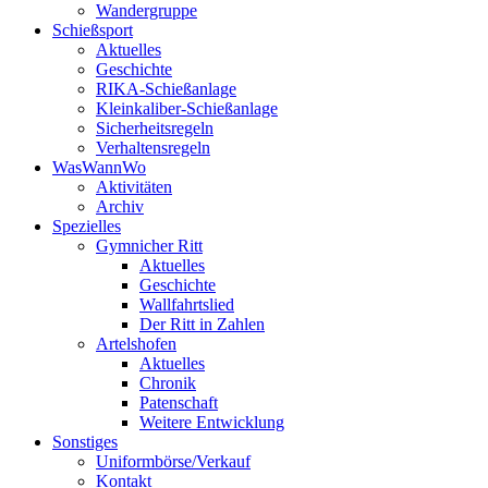
Wandergruppe
Schießsport
Aktuelles
Geschichte
RIKA-Schießanlage
Kleinkaliber-Schießanlage
Sicherheitsregeln
Verhaltensregeln
WasWannWo
Aktivitäten
Archiv
Spezielles
Gymnicher Ritt
Aktuelles
Geschichte
Wallfahrtslied
Der Ritt in Zahlen
Artelshofen
Aktuelles
Chronik
Patenschaft
Weitere Entwicklung
Sonstiges
Uniformbörse/Verkauf
Kontakt