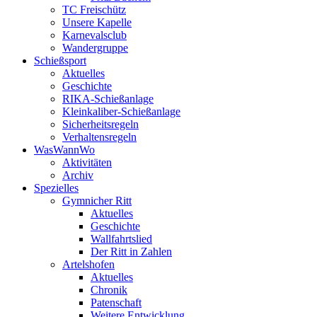
TC Freischütz
Unsere Kapelle
Karnevalsclub
Wandergruppe
Schießsport
Aktuelles
Geschichte
RIKA-Schießanlage
Kleinkaliber-Schießanlage
Sicherheitsregeln
Verhaltensregeln
WasWannWo
Aktivitäten
Archiv
Spezielles
Gymnicher Ritt
Aktuelles
Geschichte
Wallfahrtslied
Der Ritt in Zahlen
Artelshofen
Aktuelles
Chronik
Patenschaft
Weitere Entwicklung