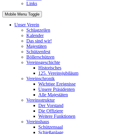
Links
Mobile Menu Toggle
Unser Verein
Schlagzeilen
Kalender
Das sind wir!
Majestäten
Schützenfest
Böllerschützen
Vereinsgeschichte
Historisches
125. Vereinsjubiläum
Vereinschronik
Wichtige Ereignisse
Unsere Präsidenten
Alle Majestäten
Vereinsstruktur
Der Vorstand
Die Offiziere
Weitere Funktionen
Vereinshaus
Schützensaal
Schießanlage