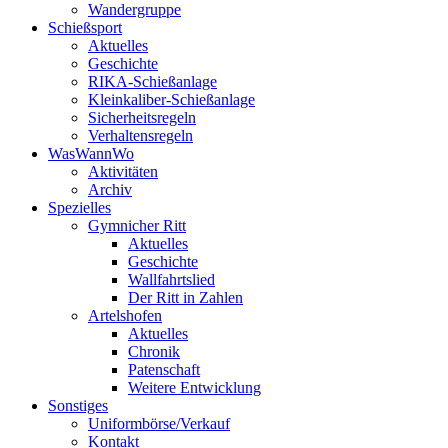
Wandergruppe
Schießsport
Aktuelles
Geschichte
RIKA-Schießanlage
Kleinkaliber-Schießanlage
Sicherheitsregeln
Verhaltensregeln
WasWannWo
Aktivitäten
Archiv
Spezielles
Gymnicher Ritt
Aktuelles
Geschichte
Wallfahrtslied
Der Ritt in Zahlen
Artelshofen
Aktuelles
Chronik
Patenschaft
Weitere Entwicklung
Sonstiges
Uniformbörse/Verkauf
Kontakt