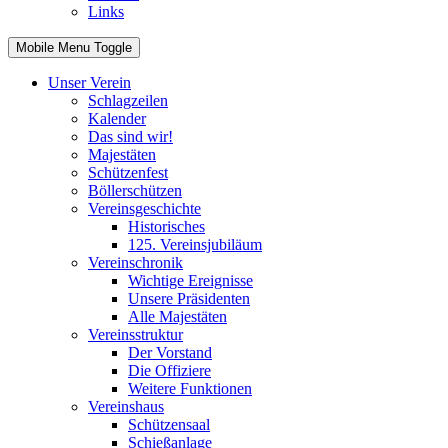
Links
Mobile Menu Toggle
Unser Verein
Schlagzeilen
Kalender
Das sind wir!
Majestäten
Schützenfest
Böllerschützen
Vereinsgeschichte
Historisches
125. Vereinsjubiläum
Vereinschronik
Wichtige Ereignisse
Unsere Präsidenten
Alle Majestäten
Vereinsstruktur
Der Vorstand
Die Offiziere
Weitere Funktionen
Vereinshaus
Schützensaal
Schießanlage