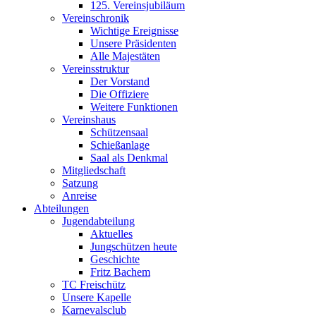
125. Vereinsjubiläum
Vereinschronik
Wichtige Ereignisse
Unsere Präsidenten
Alle Majestäten
Vereinsstruktur
Der Vorstand
Die Offiziere
Weitere Funktionen
Vereinshaus
Schützensaal
Schießanlage
Saal als Denkmal
Mitgliedschaft
Satzung
Anreise
Abteilungen
Jugendabteilung
Aktuelles
Jungschützen heute
Geschichte
Fritz Bachem
TC Freischütz
Unsere Kapelle
Karnevalsclub