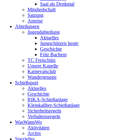
Saal als Denkmal
Mitgliedschaft
Satzung
Anreise
Abteilungen
Jugendabteilung
Aktuelles
Jungschützen heute
Geschichte
Fritz Bachem
TC Freischütz
Unsere Kapelle
Karnevalsclub
Wandergruppe
Schießsport
Aktuelles
Geschichte
RIKA-Schießanlage
Kleinkaliber-Schießanlage
Sicherheitsregeln
Verhaltensregeln
WasWannWo
Aktivitäten
Archiv
Spezielles