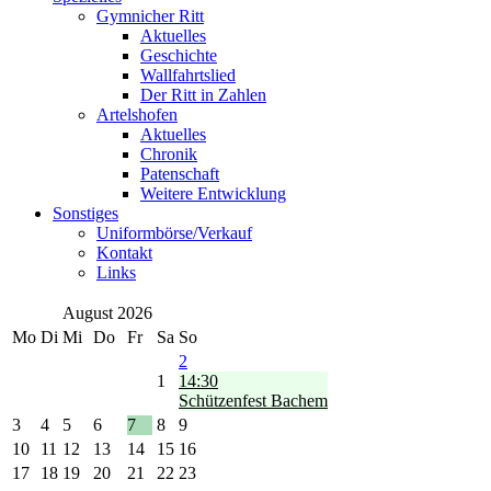
Gymnicher Ritt
Aktuelles
Geschichte
Wallfahrtslied
Der Ritt in Zahlen
Artelshofen
Aktuelles
Chronik
Patenschaft
Weitere Entwicklung
Sonstiges
Uniformbörse/Verkauf
Kontakt
Links
August 2026
Mo
Di
Mi
Do
Fr
Sa
So
2
1
14:30
Schützenfest Bachem
3
4
5
6
7
8
9
10
11
12
13
14
15
16
17
18
19
20
21
22
23