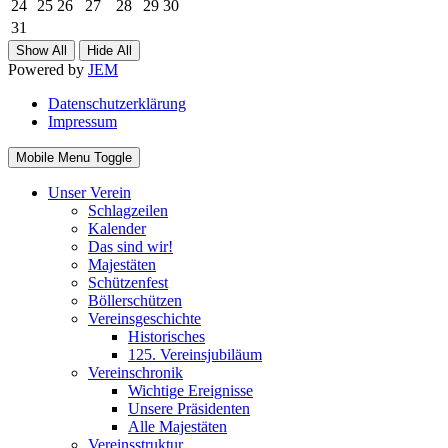
24
25
26
27
28
29
30
31
Show All
Hide All
Powered by
JEM
Datenschutzerklärung
Impressum
Mobile Menu Toggle
Unser Verein
Schlagzeilen
Kalender
Das sind wir!
Majestäten
Schützenfest
Böllerschützen
Vereinsgeschichte
Historisches
125. Vereinsjubiläum
Vereinschronik
Wichtige Ereignisse
Unsere Präsidenten
Alle Majestäten
Vereinsstruktur