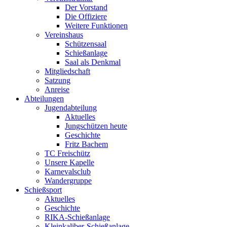
Der Vorstand
Die Offiziere
Weitere Funktionen
Vereinshaus
Schützensaal
Schießanlage
Saal als Denkmal
Mitgliedschaft
Satzung
Anreise
Abteilungen
Jugendabteilung
Aktuelles
Jungschützen heute
Geschichte
Fritz Bachem
TC Freischütz
Unsere Kapelle
Karnevalsclub
Wandergruppe
Schießsport
Aktuelles
Geschichte
RIKA-Schießanlage
Kleinkaliber-Schießanlage