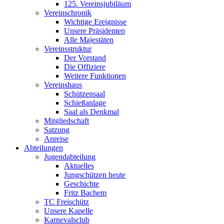
125. Vereinsjubiläum
Vereinschronik
Wichtige Ereignisse
Unsere Präsidenten
Alle Majestäten
Vereinsstruktur
Der Vorstand
Die Offiziere
Weitere Funktionen
Vereinshaus
Schützensaal
Schießanlage
Saal als Denkmal
Mitgliedschaft
Satzung
Anreise
Abteilungen
Jugendabteilung
Aktuelles
Jungschützen heute
Geschichte
Fritz Bachem
TC Freischütz
Unsere Kapelle
Karnevalsclub