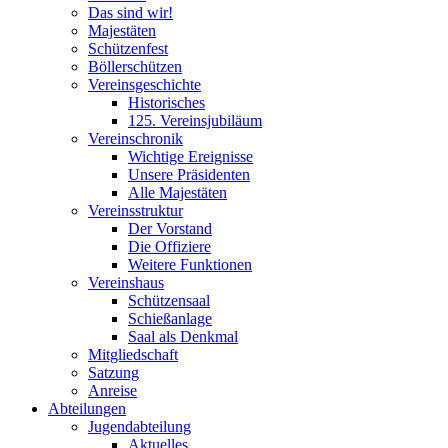
Das sind wir!
Majestäten
Schützenfest
Böllerschützen
Vereinsgeschichte
Historisches
125. Vereinsjubiläum
Vereinschronik
Wichtige Ereignisse
Unsere Präsidenten
Alle Majestäten
Vereinsstruktur
Der Vorstand
Die Offiziere
Weitere Funktionen
Vereinshaus
Schützensaal
Schießanlage
Saal als Denkmal
Mitgliedschaft
Satzung
Anreise
Abteilungen
Jugendabteilung
Aktuelles