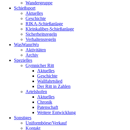
Wandergruppe
Schießsport
Aktuelles
Geschichte
RIKA-Schießanlage
Kleinkaliber-Schießanlage
Sicherheitsregeln
Verhaltensregeln
WasWannWo
Aktivitäten
Archiv
Spezielles
Gymnicher Ritt
Aktuelles
Geschichte
Wallfahrtslied
Der Ritt in Zahlen
Artelshofen
Aktuelles
Chronik
Patenschaft
Weitere Entwicklung
Sonstiges
Uniformbörse/Verkauf
Kontakt