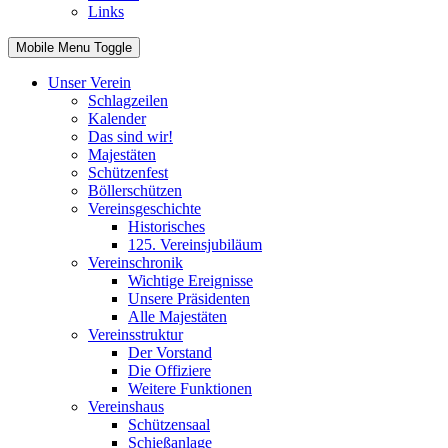
Links
Mobile Menu Toggle
Unser Verein
Schlagzeilen
Kalender
Das sind wir!
Majestäten
Schützenfest
Böllerschützen
Vereinsgeschichte
Historisches
125. Vereinsjubiläum
Vereinschronik
Wichtige Ereignisse
Unsere Präsidenten
Alle Majestäten
Vereinsstruktur
Der Vorstand
Die Offiziere
Weitere Funktionen
Vereinshaus
Schützensaal
Schießanlage