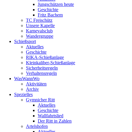
Jungschützen heute
Geschichte
Fritz Bachem
TC Freischütz
Unsere Kapelle
Karnevalsclub
Wandergruppe
Schießsport
Aktuelles
Geschichte
RIKA-Schießanlage
Kleinkaliber-Schießanlage
Sicherheitsregeln
Verhaltensregeln
WasWannWo
Aktivitäten
Archiv
Spezielles
Gymnicher Ritt
Aktuelles
Geschichte
Wallfahrtslied
Der Ritt in Zahlen
Artelshofen
Aktuelles