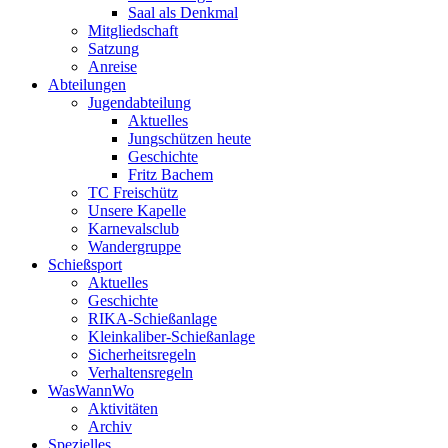
Saal als Denkmal
Mitgliedschaft
Satzung
Anreise
Abteilungen
Jugendabteilung
Aktuelles
Jungschützen heute
Geschichte
Fritz Bachem
TC Freischütz
Unsere Kapelle
Karnevalsclub
Wandergruppe
Schießsport
Aktuelles
Geschichte
RIKA-Schießanlage
Kleinkaliber-Schießanlage
Sicherheitsregeln
Verhaltensregeln
WasWannWo
Aktivitäten
Archiv
Spezielles