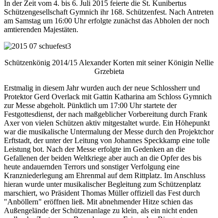
In der Zeit vom 4. bis 6. Juli 2015 feierte die St. Kunibertus
Schützengesellschaft Gymnich ihr 168. Schützenfest. Nach Antreten
am Samstag um 16:00 Uhr erfolgte zunächst das Abholen der noch
amtierenden Majestäten.
Schützenkönig 2014/15 Alexander Korten mit seiner Königin Nellie
Grzebieta
Erstmalig in diesem Jahr wurden auch der neue Schlossherr und
Protektor Gerd Overlack mit Gattin Katharina am Schloss Gymnich
zur Messe abgeholt. Pünktlich um 17:00 Uhr startete der
Festgottesdienst, der nach maßgeblicher Vorbereitung durch Frank
Axer von vielen Schützen aktiv mitgestaltet wurde. Ein Höhepunkt
war die musikalische Untermalung der Messe durch den Projektchor
Erftstadt, der unter der Leitung von Johannes Speckkamp eine tolle
Leistung bot. Nach der Messe erfolgte im Gedenken an die
Gefallenen der beiden Weltkriege aber auch an die Opfer des bis
heute andauernden Terrors und sonstiger Verfolgung eine
Kranzniederlegung am Ehrenmal auf dem Rittplatz. Im Anschluss
hieran wurde unter musikalischer Begleitung zum Schützenplatz
marschiert, wo Präsident Thomas Müller offiziell das Fest durch
"Anböllern" eröffnen ließ. Mit abnehmender Hitze schien das
Außengelände der Schützenanlage zu klein, als ein nicht enden