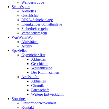
Wandergruppe
Schießsport
Aktuelles
Geschichte
RIKA-Schießanlage
Kleinkaliber-Schießanlage
Sicherheitsregeln
Verhaltensregeln
WasWannWo
Aktivitäten
Archiv
Spezielles
Gymnicher Ritt
Aktuelles
Geschichte
Wallfahrtslied
Der Ritt in Zahlen
Artelshofen
Aktuelles
Chronik
Patenschaft
Weitere Entwicklung
Sonstiges
Uniformbörse/Verkauf
Kontakt