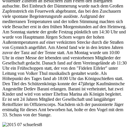
wollender Zustrom an Besuchern zum Feiern den Biergarten
aufsuchte. Bei Einbruch der Dämmerung wurde nach dem Großen
Zapfenstreich ein Feuerwerk abgebrannt, das bei den Zuschauern
viele spontane Begeisterungsrufe auslöste. Aufgrund der
mediterranen Temperaturen und der tollen Stimmung machten sich
viele Besucher erst in den frühen Morgenstunden auf den Heimweg.
Am Sonntag startete der große Festzug pünktlich um 14:30 Uhr und
wurde von Hauptmann Jürgen Schorn wegen der hohen
Außentemperaturen auf einer verkürzten Strecke durch die Straßen
von Gymnich angeführt. Am Abend fand wie in den letzten Jahren
zuvor der Tanz auf der Tenne statt. Am Montag wurde um 10:00
Uhr in einer Messe der lebenden und verstorbenen Mitglieder der
Gesellschaft gedacht. Danach fand auf dem Vereinsgelände ab 11:30
Uhr ein Frühschoppen statt, der von den "Fidelen Eifeler" unter
Leitung von Volker Thul musikalisch gestaltet wurde. Als
Höhepunkt des Tages fand ab 18:00 Uhr das Königsschießen statt.
Den Titel des Schützenkönigs konnte der 47jährige Kaufmännische
Angestellte Detlev Barani erlangen. Barani ist verheiratet, hat zwei
Kinder und wird von seiner Ehefrau Marina als Königin begleitet.
Er ist seit 24 Jahren Mitglied der Gesellschaft und langjähriger
Reitoffizier im Offizierscorps. Nachdem sich der passionierte Jäger
erstmalig für dieses Amt beworben hat, holte er den Vogel mit dem
33. Schuss von der Stange.