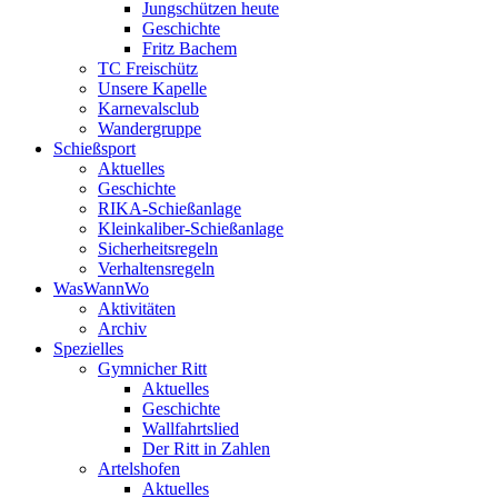
Jungschützen heute
Geschichte
Fritz Bachem
TC Freischütz
Unsere Kapelle
Karnevalsclub
Wandergruppe
Schießsport
Aktuelles
Geschichte
RIKA-Schießanlage
Kleinkaliber-Schießanlage
Sicherheitsregeln
Verhaltensregeln
WasWannWo
Aktivitäten
Archiv
Spezielles
Gymnicher Ritt
Aktuelles
Geschichte
Wallfahrtslied
Der Ritt in Zahlen
Artelshofen
Aktuelles