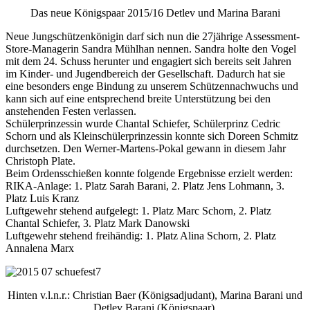
Das neue Königspaar 2015/16 Detlev und Marina Barani
Neue Jungschützenkönigin darf sich nun die 27jährige Assessment-
Store-Managerin Sandra Mühlhan nennen. Sandra holte den Vogel
mit dem 24. Schuss herunter und engagiert sich bereits seit Jahren
im Kinder- und Jugendbereich der Gesellschaft. Dadurch hat sie
eine besonders enge Bindung zu unserem Schützennachwuchs und
kann sich auf eine entsprechend breite Unterstützung bei den
anstehenden Festen verlassen.
Schülerprinzessin wurde Chantal Schiefer, Schülerprinz Cedric
Schorn und als Kleinschülerprinzessin konnte sich Doreen Schmitz
durchsetzen. Den Werner-Martens-Pokal gewann in diesem Jahr
Christoph Plate.
Beim Ordensschießen konnte folgende Ergebnisse erzielt werden:
RIKA-Anlage: 1. Platz Sarah Barani, 2. Platz Jens Lohmann, 3.
Platz Luis Kranz
Luftgewehr stehend aufgelegt: 1. Platz Marc Schorn, 2. Platz
Chantal Schiefer, 3. Platz Mark Danowski
Luftgewehr stehend freihändig: 1. Platz Alina Schorn, 2. Platz
Annalena Marx
Hinten v.l.n.r.: Christian Baer (Königsadjudant), Marina Barani und
Detlev Barani (Königspaar),