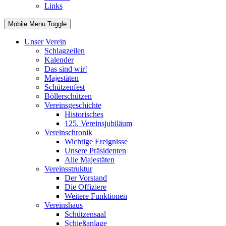
Links
Mobile Menu Toggle
Unser Verein
Schlagzeilen
Kalender
Das sind wir!
Majestäten
Schützenfest
Böllerschützen
Vereinsgeschichte
Historisches
125. Vereinsjubiläum
Vereinschronik
Wichtige Ereignisse
Unsere Präsidenten
Alle Majestäten
Vereinsstruktur
Der Vorstand
Die Offiziere
Weitere Funktionen
Vereinshaus
Schützensaal
Schießanlage