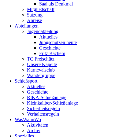
Saal als Denkmal
Mitgliedschaft
Satzung
Anreise
Abteilungen
Jugendabteilung
Aktuelles
Jungschützen heute
Geschichte
Fritz Bachem
TC Freischütz
Unsere Kapelle
Karnevalsclub
Wandergruppe
Schießsport
Aktuelles
Geschichte
RIKA-Schießanlage
Kleinkaliber-Schießanlage
Sicherheitsregeln
Verhaltensregeln
WasWannWo
Aktivitäten
Archiv
Spezielles