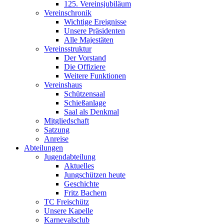
125. Vereinsjubiläum
Vereinschronik
Wichtige Ereignisse
Unsere Präsidenten
Alle Majestäten
Vereinsstruktur
Der Vorstand
Die Offiziere
Weitere Funktionen
Vereinshaus
Schützensaal
Schießanlage
Saal als Denkmal
Mitgliedschaft
Satzung
Anreise
Abteilungen
Jugendabteilung
Aktuelles
Jungschützen heute
Geschichte
Fritz Bachem
TC Freischütz
Unsere Kapelle
Karnevalsclub