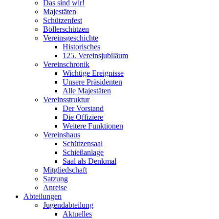
Das sind wir!
Majestäten
Schützenfest
Böllerschützen
Vereinsgeschichte
Historisches
125. Vereinsjubiläum
Vereinschronik
Wichtige Ereignisse
Unsere Präsidenten
Alle Majestäten
Vereinsstruktur
Der Vorstand
Die Offiziere
Weitere Funktionen
Vereinshaus
Schützensaal
Schießanlage
Saal als Denkmal
Mitgliedschaft
Satzung
Anreise
Abteilungen
Jugendabteilung
Aktuelles