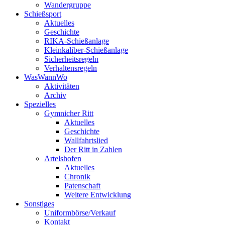
Wandergruppe
Schießsport
Aktuelles
Geschichte
RIKA-Schießanlage
Kleinkaliber-Schießanlage
Sicherheitsregeln
Verhaltensregeln
WasWannWo
Aktivitäten
Archiv
Spezielles
Gymnicher Ritt
Aktuelles
Geschichte
Wallfahrtslied
Der Ritt in Zahlen
Artelshofen
Aktuelles
Chronik
Patenschaft
Weitere Entwicklung
Sonstiges
Uniformbörse/Verkauf
Kontakt