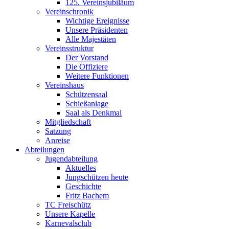
125. Vereinsjubiläum
Vereinschronik
Wichtige Ereignisse
Unsere Präsidenten
Alle Majestäten
Vereinsstruktur
Der Vorstand
Die Offiziere
Weitere Funktionen
Vereinshaus
Schützensaal
Schießanlage
Saal als Denkmal
Mitgliedschaft
Satzung
Anreise
Abteilungen
Jugendabteilung
Aktuelles
Jungschützen heute
Geschichte
Fritz Bachem
TC Freischütz
Unsere Kapelle
Karnevalsclub