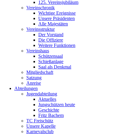
125. Vereinsjubiläum
Vereinschronik
Wichtige Ereignisse
Unsere Präsidenten
Alle Majestäten
Vereinsstruktur
Der Vorstand
Die Offiziere
Weitere Funktionen
Vereinshaus
Schützensaal
Schießanlage
Saal als Denkmal
Mitgliedschaft
Satzung
Anreise
Abteilungen
Jugendabteilung
Aktuelles
Jungschützen heute
Geschichte
Fritz Bachem
TC Freischütz
Unsere Kapelle
Karnevalsclub