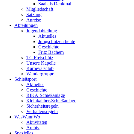
Saal als Denkmal
Mitgliedschaft
Satzung
Anreise
Abteilungen
Jugendabteilung
Aktuelles
Jungschützen heute
Geschichte
Fritz Bachem
TC Freischütz
Unsere Kapelle
Karnevalsclub
Wandergruppe
Schießsport
Aktuelles
Geschichte
RIKA-Schießanlage
Kleinkaliber-Schießanlage
Sicherheitsregeln
Verhaltensregeln
WasWannWo
Aktivitäten
Archiv
Spezielles