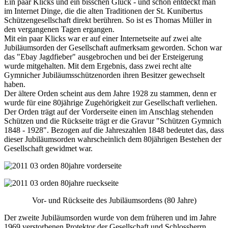
Ein paar Klicks und ein bisschen Glück - und schon entdeckt man
im Internet Dinge, die die alten Traditionen der St. Kunibertus
Schützengesellschaft direkt berühren. So ist es Thomas Müller in
den vergangenen Tagen ergangen.
Mit ein paar Klicks war er auf einer Internetseite auf zwei alte
Jubiläumsorden der Gesellschaft aufmerksam geworden. Schon war
das "Ebay Jagdfieber" ausgebrochen und bei der Ersteigerung
wurde mitgehalten. Mit dem Ergebnis, dass zwei recht alte
Gymnicher Jubiläumsschützenorden ihren Besitzer gewechselt
haben.
Der ältere Orden scheint aus dem Jahre 1928 zu stammen, denn er
wurde für eine 80jährige Zugehörigkeit zur Gesellschaft verliehen.
Der Orden trägt auf der Vorderseite einen im Anschlag stehenden
Schützen und die Rückseite trägt er die Gravur "Schützen Gymnich
1848 - 1928". Bezogen auf die Jahreszahlen 1848 bedeutet das, dass
dieser Jubiläumsorden wahrscheinlich dem 80jährigen Bestehen der
Gesellschaft gewidmet war.
Vor- und Rückseite des Jubiläumsordens (80 Jahre)
Der zweite Jubiläumsorden wurde von dem früheren und im Jahre
1969 verstorbenen Protektor der Gesellschaft und Schlossherrn,