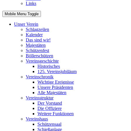
Links
Mobile Menu Toggle
Unser Verein
Schlagzeilen
Kalender
Das sind wir!
Majestäten
Schützenfest
Böllerschützen
Vereinsgeschichte
Historisches
125. Vereinsjubiläum
Vereinschronik
Wichtige Ereignisse
Unsere Präsidenten
Alle Majestäten
Vereinsstruktur
Der Vorstand
Die Offiziere
Weitere Funktionen
Vereinshaus
Schützensaal
Schießanlage