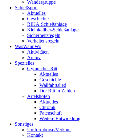
Wandergruppe
Schießsport
Aktuelles
Geschichte
RIKA-Schießanlage
Kleinkaliber-Schießanlage
Sicherheitsregeln
Verhaltensregeln
WasWannWo
Aktivitäten
Archiv
Spezielles
Gymnicher Ritt
Aktuelles
Geschichte
Wallfahrtslied
Der Ritt in Zahlen
Artelshofen
Aktuelles
Chronik
Patenschaft
Weitere Entwicklung
Sonstiges
Uniformbörse/Verkauf
Kontakt