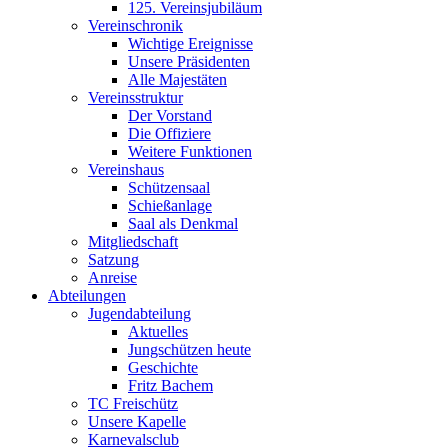
125. Vereinsjubiläum
Vereinschronik
Wichtige Ereignisse
Unsere Präsidenten
Alle Majestäten
Vereinsstruktur
Der Vorstand
Die Offiziere
Weitere Funktionen
Vereinshaus
Schützensaal
Schießanlage
Saal als Denkmal
Mitgliedschaft
Satzung
Anreise
Abteilungen
Jugendabteilung
Aktuelles
Jungschützen heute
Geschichte
Fritz Bachem
TC Freischütz
Unsere Kapelle
Karnevalsclub