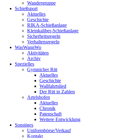
Wandergruppe
Schießsport
Aktuelles
Geschichte
RIKA-Schießanlage
Kleinkaliber-Schießanlage
Sicherheitsregeln
Verhaltensregeln
WasWannWo
Aktivitäten
Archiv
Spezielles
Gymnicher Ritt
Aktuelles
Geschichte
Wallfahrtslied
Der Ritt in Zahlen
Artelshofen
Aktuelles
Chronik
Patenschaft
Weitere Entwicklung
Sonstiges
Uniformbörse/Verkauf
Kontakt