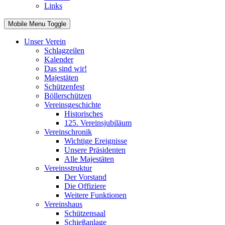
Links
Mobile Menu Toggle
Unser Verein
Schlagzeilen
Kalender
Das sind wir!
Majestäten
Schützenfest
Böllerschützen
Vereinsgeschichte
Historisches
125. Vereinsjubiläum
Vereinschronik
Wichtige Ereignisse
Unsere Präsidenten
Alle Majestäten
Vereinsstruktur
Der Vorstand
Die Offiziere
Weitere Funktionen
Vereinshaus
Schützensaal
Schießanlage