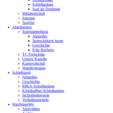
Schießanlage
Saal als Denkmal
Mitgliedschaft
Satzung
Anreise
Abteilungen
Jugendabteilung
Aktuelles
Jungschützen heute
Geschichte
Fritz Bachem
TC Freischütz
Unsere Kapelle
Karnevalsclub
Wandergruppe
Schießsport
Aktuelles
Geschichte
RIKA-Schießanlage
Kleinkaliber-Schießanlage
Sicherheitsregeln
Verhaltensregeln
WasWannWo
Aktivitäten