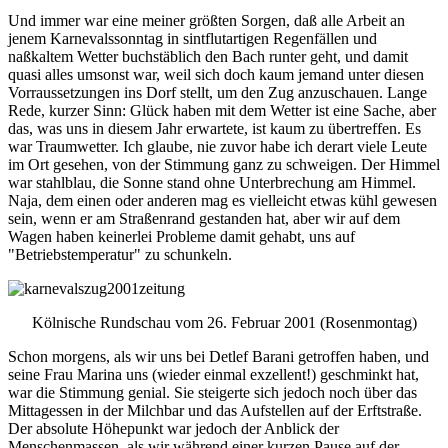
Und immer war eine meiner größten Sorgen, daß alle Arbeit an
jenem Karnevalssonntag in sintflutartigen Regenfällen und
naßkaltem Wetter buchstäblich den Bach runter geht, und damit
quasi alles umsonst war, weil sich doch kaum jemand unter diesen
Vorraussetzungen ins Dorf stellt, um den Zug anzuschauen. Lange
Rede, kurzer Sinn: Glück haben mit dem Wetter ist eine Sache, aber
das, was uns in diesem Jahr erwartete, ist kaum zu übertreffen. Es
war Traumwetter. Ich glaube, nie zuvor habe ich derart viele Leute
im Ort gesehen, von der Stimmung ganz zu schweigen. Der Himmel
war stahlblau, die Sonne stand ohne Unterbrechung am Himmel.
Naja, dem einen oder anderen mag es vielleicht etwas kühl gewesen
sein, wenn er am Straßenrand gestanden hat, aber wir auf dem
Wagen haben keinerlei Probleme damit gehabt, uns auf
"Betriebstemperatur" zu schunkeln.
Kölnische Rundschau vom 26. Februar 2001 (Rosenmontag)
Schon morgens, als wir uns bei Detlef Barani getroffen haben, und
seine Frau Marina uns (wieder einmal exzellent!) geschminkt hat,
war die Stimmung genial. Sie steigerte sich jedoch noch über das
Mittagessen in der Milchbar und das Aufstellen auf der Erftstraße.
Der absolute Höhepunkt war jedoch der Anblick der
Menschenmassen, als wir während einer kurzen Pause auf der