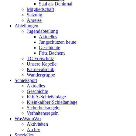
Saal als Denkmal
Mitgliedschaft
Satzung
Anreise
Abteilungen
Jugendabteilung
Aktuelles
Jungschützen heute
Geschichte
Fritz Bachem
TC Freischütz
Unsere Kapelle
Karnevalsclub
Wandergruppe
Schießsport
Aktuelles
Geschichte
RIKA-Schießanlage
Kleinkaliber-Schießanlage
Sicherheitsregeln
Verhaltensregeln
WasWannWo
Aktivitäten
Archiv
Spezielles