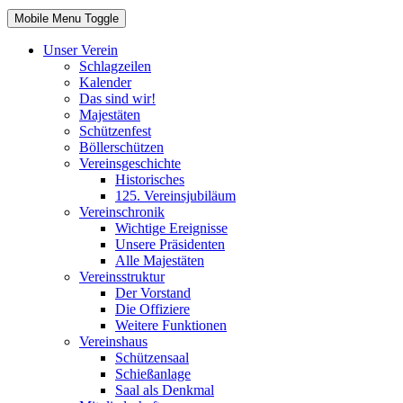
Mobile Menu Toggle
Unser Verein
Schlagzeilen
Kalender
Das sind wir!
Majestäten
Schützenfest
Böllerschützen
Vereinsgeschichte
Historisches
125. Vereinsjubiläum
Vereinschronik
Wichtige Ereignisse
Unsere Präsidenten
Alle Majestäten
Vereinsstruktur
Der Vorstand
Die Offiziere
Weitere Funktionen
Vereinshaus
Schützensaal
Schießanlage
Saal als Denkmal