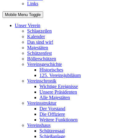
Links
Mobile Menu Toggle
Unser Verein
Schlagzeilen
Kalender
Das sind wir!
Majestäten
Schützenfest
Böllerschützen
Vereinsgeschichte
Historisches
125. Vereinsjubiläum
Vereinschronik
Wichtige Ereignisse
Unsere Präsidenten
Alle Majestäten
Vereinsstruktur
Der Vorstand
Die Offiziere
Weitere Funktionen
Vereinshaus
Schützensaal
Schießanlage