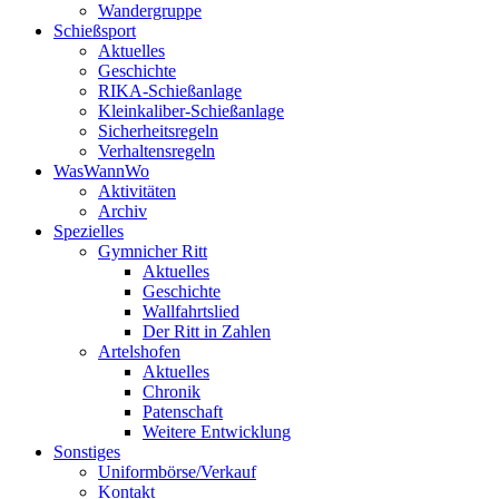
Wandergruppe
Schießsport
Aktuelles
Geschichte
RIKA-Schießanlage
Kleinkaliber-Schießanlage
Sicherheitsregeln
Verhaltensregeln
WasWannWo
Aktivitäten
Archiv
Spezielles
Gymnicher Ritt
Aktuelles
Geschichte
Wallfahrtslied
Der Ritt in Zahlen
Artelshofen
Aktuelles
Chronik
Patenschaft
Weitere Entwicklung
Sonstiges
Uniformbörse/Verkauf
Kontakt