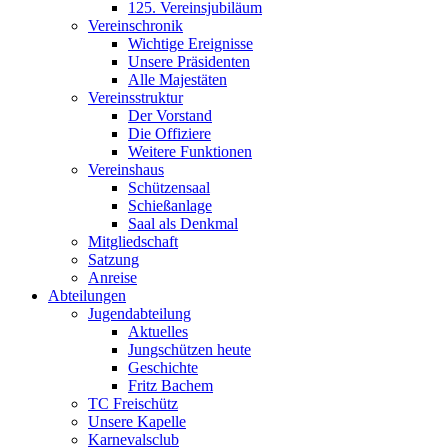
125. Vereinsjubiläum
Vereinschronik
Wichtige Ereignisse
Unsere Präsidenten
Alle Majestäten
Vereinsstruktur
Der Vorstand
Die Offiziere
Weitere Funktionen
Vereinshaus
Schützensaal
Schießanlage
Saal als Denkmal
Mitgliedschaft
Satzung
Anreise
Abteilungen
Jugendabteilung
Aktuelles
Jungschützen heute
Geschichte
Fritz Bachem
TC Freischütz
Unsere Kapelle
Karnevalsclub