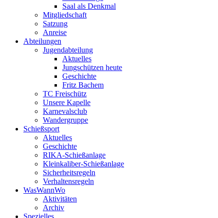
Saal als Denkmal
Mitgliedschaft
Satzung
Anreise
Abteilungen
Jugendabteilung
Aktuelles
Jungschützen heute
Geschichte
Fritz Bachem
TC Freischütz
Unsere Kapelle
Karnevalsclub
Wandergruppe
Schießsport
Aktuelles
Geschichte
RIKA-Schießanlage
Kleinkaliber-Schießanlage
Sicherheitsregeln
Verhaltensregeln
WasWannWo
Aktivitäten
Archiv
Spezielles