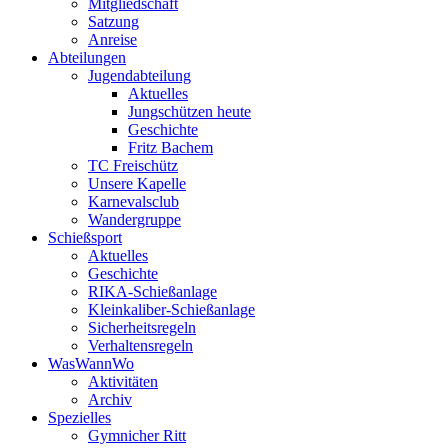
Mitgliedschaft
Satzung
Anreise
Abteilungen
Jugendabteilung
Aktuelles
Jungschützen heute
Geschichte
Fritz Bachem
TC Freischütz
Unsere Kapelle
Karnevalsclub
Wandergruppe
Schießsport
Aktuelles
Geschichte
RIKA-Schießanlage
Kleinkaliber-Schießanlage
Sicherheitsregeln
Verhaltensregeln
WasWannWo
Aktivitäten
Archiv
Spezielles
Gymnicher Ritt