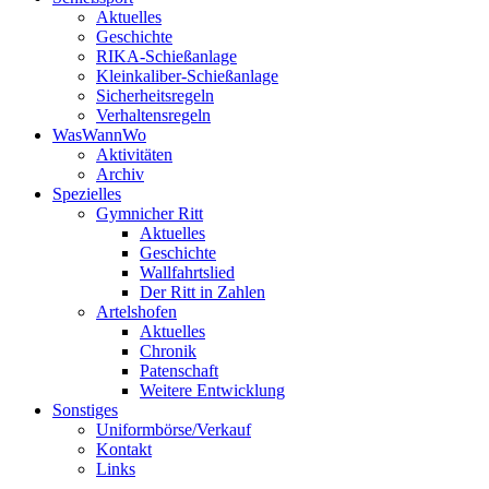
Aktuelles
Geschichte
RIKA-Schießanlage
Kleinkaliber-Schießanlage
Sicherheitsregeln
Verhaltensregeln
WasWannWo
Aktivitäten
Archiv
Spezielles
Gymnicher Ritt
Aktuelles
Geschichte
Wallfahrtslied
Der Ritt in Zahlen
Artelshofen
Aktuelles
Chronik
Patenschaft
Weitere Entwicklung
Sonstiges
Uniformbörse/Verkauf
Kontakt
Links