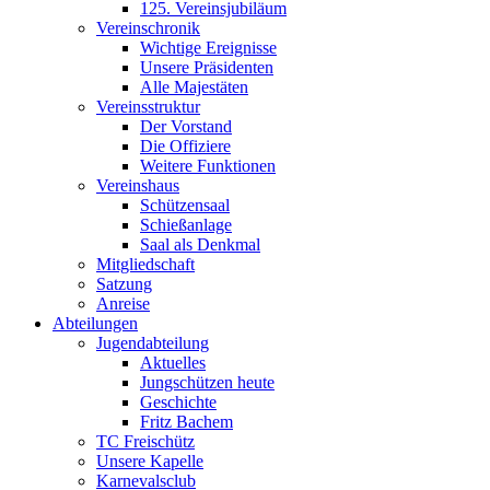
125. Vereinsjubiläum
Vereinschronik
Wichtige Ereignisse
Unsere Präsidenten
Alle Majestäten
Vereinsstruktur
Der Vorstand
Die Offiziere
Weitere Funktionen
Vereinshaus
Schützensaal
Schießanlage
Saal als Denkmal
Mitgliedschaft
Satzung
Anreise
Abteilungen
Jugendabteilung
Aktuelles
Jungschützen heute
Geschichte
Fritz Bachem
TC Freischütz
Unsere Kapelle
Karnevalsclub