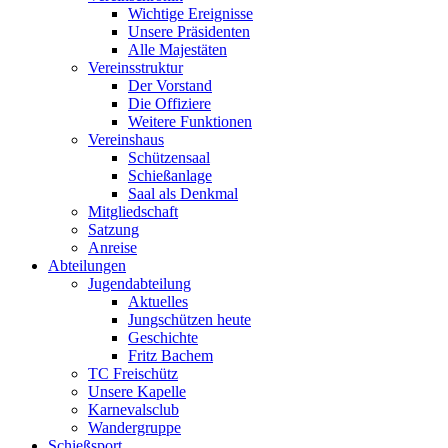
Wichtige Ereignisse
Unsere Präsidenten
Alle Majestäten
Vereinsstruktur
Der Vorstand
Die Offiziere
Weitere Funktionen
Vereinshaus
Schützensaal
Schießanlage
Saal als Denkmal
Mitgliedschaft
Satzung
Anreise
Abteilungen
Jugendabteilung
Aktuelles
Jungschützen heute
Geschichte
Fritz Bachem
TC Freischütz
Unsere Kapelle
Karnevalsclub
Wandergruppe
Schießsport