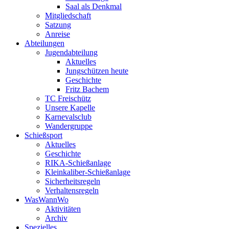
Saal als Denkmal
Mitgliedschaft
Satzung
Anreise
Abteilungen
Jugendabteilung
Aktuelles
Jungschützen heute
Geschichte
Fritz Bachem
TC Freischütz
Unsere Kapelle
Karnevalsclub
Wandergruppe
Schießsport
Aktuelles
Geschichte
RIKA-Schießanlage
Kleinkaliber-Schießanlage
Sicherheitsregeln
Verhaltensregeln
WasWannWo
Aktivitäten
Archiv
Spezielles