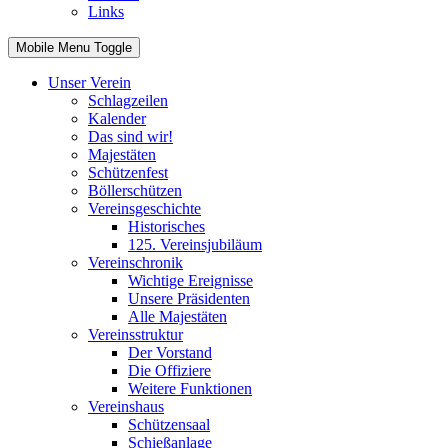
Links
Mobile Menu Toggle
Unser Verein
Schlagzeilen
Kalender
Das sind wir!
Majestäten
Schützenfest
Böllerschützen
Vereinsgeschichte
Historisches
125. Vereinsjubiläum
Vereinschronik
Wichtige Ereignisse
Unsere Präsidenten
Alle Majestäten
Vereinsstruktur
Der Vorstand
Die Offiziere
Weitere Funktionen
Vereinshaus
Schützensaal
Schießanlage