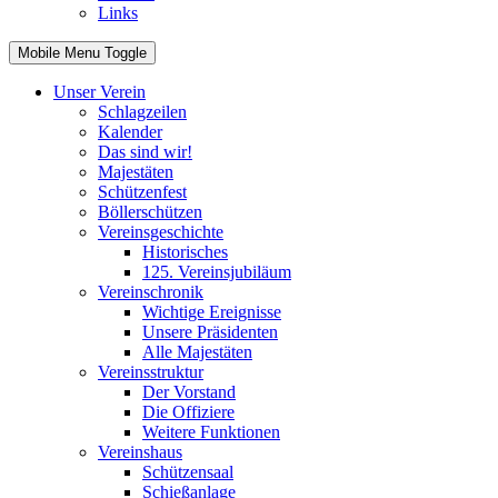
Links
Mobile Menu Toggle
Unser Verein
Schlagzeilen
Kalender
Das sind wir!
Majestäten
Schützenfest
Böllerschützen
Vereinsgeschichte
Historisches
125. Vereinsjubiläum
Vereinschronik
Wichtige Ereignisse
Unsere Präsidenten
Alle Majestäten
Vereinsstruktur
Der Vorstand
Die Offiziere
Weitere Funktionen
Vereinshaus
Schützensaal
Schießanlage