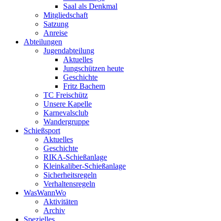
Saal als Denkmal
Mitgliedschaft
Satzung
Anreise
Abteilungen
Jugendabteilung
Aktuelles
Jungschützen heute
Geschichte
Fritz Bachem
TC Freischütz
Unsere Kapelle
Karnevalsclub
Wandergruppe
Schießsport
Aktuelles
Geschichte
RIKA-Schießanlage
Kleinkaliber-Schießanlage
Sicherheitsregeln
Verhaltensregeln
WasWannWo
Aktivitäten
Archiv
Spezielles