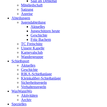
Saal als Denkmal
Mitgliedschaft
Satzung
Anreise
Abteilungen
Jugendabteilung
Aktuelles
Jungschützen heute
Geschichte
Fritz Bachem
TC Freischütz
Unsere Kapelle
Karnevalsclub
Wandergruppe
Schießsport
Aktuelles
Geschichte
RIKA-Schießanlage
Kleinkaliber-Schießanlage
Sicherheitsregeln
Verhaltensregeln
WasWannWo
Aktivitäten
Archiv
Spezielles