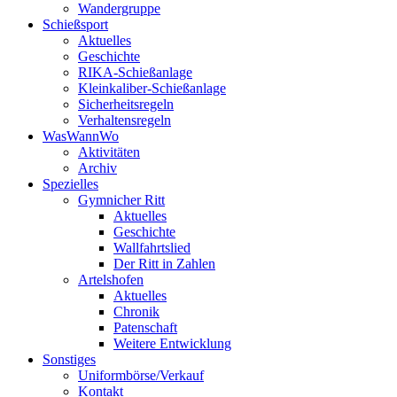
Wandergruppe
Schießsport
Aktuelles
Geschichte
RIKA-Schießanlage
Kleinkaliber-Schießanlage
Sicherheitsregeln
Verhaltensregeln
WasWannWo
Aktivitäten
Archiv
Spezielles
Gymnicher Ritt
Aktuelles
Geschichte
Wallfahrtslied
Der Ritt in Zahlen
Artelshofen
Aktuelles
Chronik
Patenschaft
Weitere Entwicklung
Sonstiges
Uniformbörse/Verkauf
Kontakt