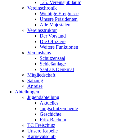
125. Vereinsjubiläum
Vereinschronik
Wichtige Ereignisse
Unsere Präsidenten
Alle Majestäten
Vereinsstruktur
Der Vorstand
Die Offiziere
Weitere Funktionen
Vereinshaus
Schützensaal
Schießanlage
Saal als Denkmal
Mitgliedschaft
Satzung
Anreise
Abteilungen
Jugendabteilung
Aktuelles
Jungschützen heute
Geschichte
Fritz Bachem
TC Freischütz
Unsere Kapelle
Karnevalsclub