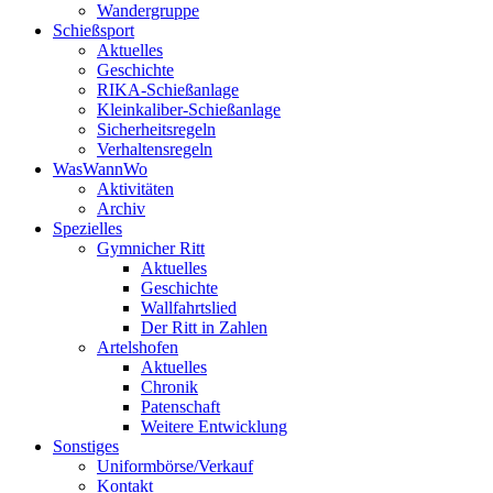
Wandergruppe
Schießsport
Aktuelles
Geschichte
RIKA-Schießanlage
Kleinkaliber-Schießanlage
Sicherheitsregeln
Verhaltensregeln
WasWannWo
Aktivitäten
Archiv
Spezielles
Gymnicher Ritt
Aktuelles
Geschichte
Wallfahrtslied
Der Ritt in Zahlen
Artelshofen
Aktuelles
Chronik
Patenschaft
Weitere Entwicklung
Sonstiges
Uniformbörse/Verkauf
Kontakt