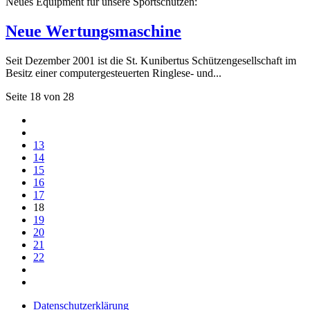
Neues Equipment für unsere Sportschützen:
Neue Wertungsmaschine
Seit Dezember 2001 ist die St. Kunibertus Schützengesellschaft im
Besitz einer computergesteuerten Ringlese- und...
Seite 18 von 28
13
14
15
16
17
18
19
20
21
22
Datenschutzerklärung