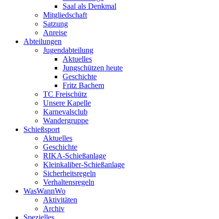
Saal als Denkmal
Mitgliedschaft
Satzung
Anreise
Abteilungen
Jugendabteilung
Aktuelles
Jungschützen heute
Geschichte
Fritz Bachem
TC Freischütz
Unsere Kapelle
Karnevalsclub
Wandergruppe
Schießsport
Aktuelles
Geschichte
RIKA-Schießanlage
Kleinkaliber-Schießanlage
Sicherheitsregeln
Verhaltensregeln
WasWannWo
Aktivitäten
Archiv
Spezielles