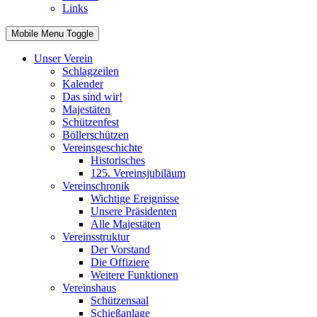
Links
Mobile Menu Toggle
Unser Verein
Schlagzeilen
Kalender
Das sind wir!
Majestäten
Schützenfest
Böllerschützen
Vereinsgeschichte
Historisches
125. Vereinsjubiläum
Vereinschronik
Wichtige Ereignisse
Unsere Präsidenten
Alle Majestäten
Vereinsstruktur
Der Vorstand
Die Offiziere
Weitere Funktionen
Vereinshaus
Schützensaal
Schießanlage