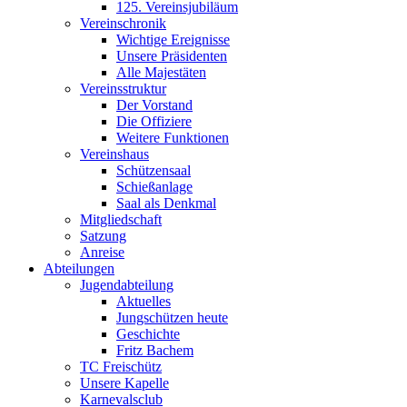
125. Vereinsjubiläum
Vereinschronik
Wichtige Ereignisse
Unsere Präsidenten
Alle Majestäten
Vereinsstruktur
Der Vorstand
Die Offiziere
Weitere Funktionen
Vereinshaus
Schützensaal
Schießanlage
Saal als Denkmal
Mitgliedschaft
Satzung
Anreise
Abteilungen
Jugendabteilung
Aktuelles
Jungschützen heute
Geschichte
Fritz Bachem
TC Freischütz
Unsere Kapelle
Karnevalsclub