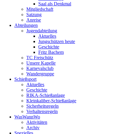
Saal als Denkmal
Mitgliedschaft
Satzung
Anreise
Abteilungen
Jugendabteilung
Aktuelles
Jungschützen heute
Geschichte
Fritz Bachem
TC Freischütz
Unsere Kapelle
Karnevalsclub
Wandergruppe
Schießsport
Aktuelles
Geschichte
RIKA-Schießanlage
Kleinkaliber-Schießanlage
Sicherheitsregeln
Verhaltensregeln
WasWannWo
Aktivitäten
Archiv
Spezielles